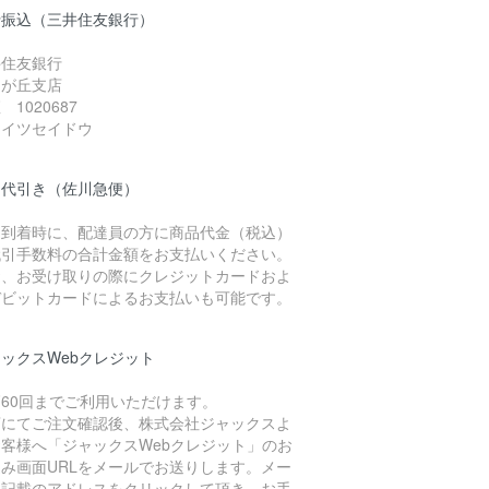
行振込（三井住友銀行）
井住友銀行
由が丘支店
 1020687
）イツセイドウ
品代引き（佐川急便）
品到着時に、配達員の方に商品代金（税込）
代引手数料の合計金額をお支払いください。
お、お受け取りの際にクレジットカードおよ
デビットカードによるお支払いも可能です。
ックスWebクレジット
60回までご利用いただけます。
店にてご注文確認後、株式会社ジャックスよ
お客様へ「ジャックスWebクレジット」のお
込み画面URLをメールでお送りします。メー
に記載のアドレスをクリックして頂き、お手