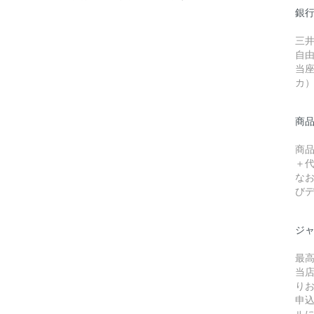
銀
三
自
当座
カ
商
商
＋
な
び
ジャ
最高
当
り
申
ル