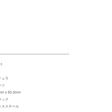
1
1
チュラ
ーツ
 x 50,3mm
ラック
レススチール