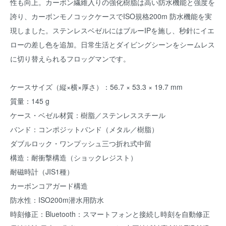
性も向上。カーボン繊維入りの強化樹脂は高い防水機能と強度を
誇り、カーボンモノコックケースでISO規格200m 防水機能を実
現しました。ステンレスベゼルにはブルーIPを施し、秒針にイエ
ローの差し色を追加。日常生活とダイビングシーンをシームレス
に切り替えられるフロッグマンです。
ケースサイズ（縦×横×厚さ）：56.7 × 53.3 × 19.7 mm
質量：145 g
ケース・ベゼル材質：樹脂／ステンレススチール
バンド：コンポジットバンド（メタル／樹脂）
ダブルロック・ワンプッシュ三つ折れ式中留
構造：耐衝撃構造（ショックレジスト）
耐磁時計（JIS1種）
カーボンコアガード構造
防水性：ISO200m潜水用防水
時刻修正：Bluetooth：スマートフォンと接続し時刻を自動修正