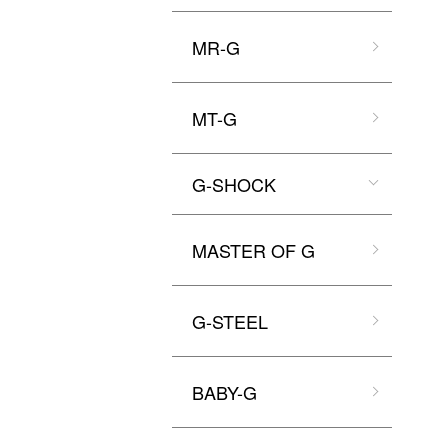
MR-G
MT-G
G-SHOCK
MASTER OF G
G-STEEL
BABY-G