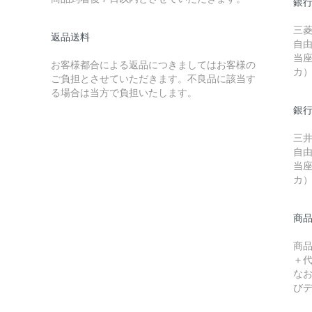
銀行
三菱
返品送料
自
当座
お客様都合による返品につきましてはお客様の
カ
ご負担とさせていただきます。不良品に該当す
る場合は当方で負担いたします。
銀
三
自
当座
カ
商
商
＋
な
び