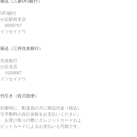
振込（三菱UFJ銀行）
UFJ銀行
由が丘駅前支店
 9000707
）イツセイドウ
行振込（三井住友銀行）
井住友銀行
由が丘支店
 1020687
）イツセイドウ
品代引き（佐川急便）
品到着時に、配達員の方に商品代金（税込）
代引手数料の合計金額をお支払いください。
お、お受け取りの際にクレジットカードおよ
デビットカードによるお支払いも可能です。