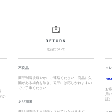
RETURN
返品について
不良品
ク
商品到着後速やかにご連絡ください。商品に欠
陥がある場合を除き、返品には応じかねますの
でご了承ください。
お
料
用
かか
証
返品期限
商品到着後７日以内とさせていただきます。