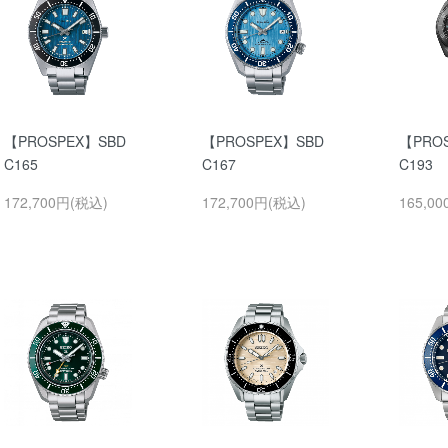
【PROSPEX】SBD
【PROSPEX】SBD
【PRO
C165
C167
C193
172,700円(税込)
172,700円(税込)
165,0