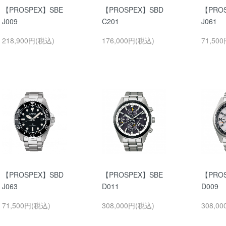
【PROSPEX】SBE
【PROSPEX】SBD
【PRO
J009
C201
J061
218,900円(税込)
176,000円(税込)
71,50
【PROSPEX】SBD
【PROSPEX】SBE
【PRO
J063
D011
D009
71,500円(税込)
308,000円(税込)
308,0