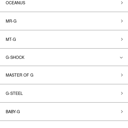
OCEANUS
MR-G
MT-G
G-SHOCK
MASTER OF G
G-STEEL
BABY-G